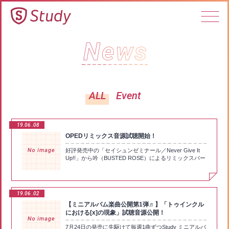
ALL
Event
19.06
08
OPEDリミックス音源試聴開始！
好評発売中の「セイシュンゼミナール／Never Give It
Up!!」から吟（BUSTED ROSE）によるリミックスバー
ジョンのOPEDの試聴音源を公開いたしました！一味違
ったこの2曲を是非ご確認ください！ ▼試聴ページ
▼https://boku-ben.com/study/music/s_01.html
19.06
02
【ミニアルバム楽曲公開第1弾♬】「トゥインクル
における[x]の現象」試聴音源公開！
7月24日の発売に先駆けて毎週1曲ずつStudy ミニアルバ