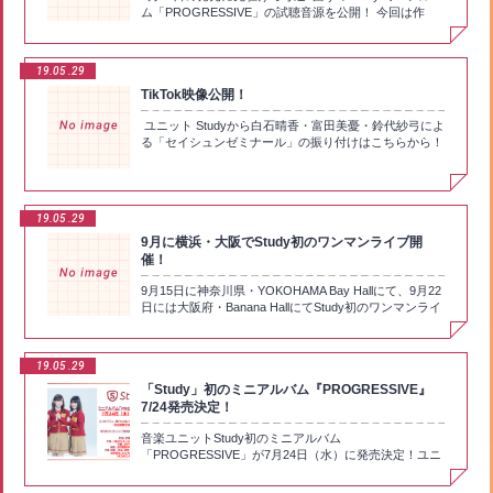
ム「PROGRESSIVE」の試聴音源を公開！ 今回は作
詞・くまのきよみさん、作曲・編曲の菊地 創(eufonius)
さんで「トゥインクルにおける［x］の現象」を一足先
にお届け！くまのきよみさん、菊地 創さんからのコメ
19.05
29
ントも到着！ 商品ページにてご確認いただけます！
TikTok映像公開！
https://boku-ben.com/study/music/a_01.html
ユニット Studyから白石晴香・富田美憂・鈴代紗弓によ
る「セイシュンゼミナール」の振り付けはこちらから！
⇒http://vt.tiktok.com/JADW69/
19.05
29
9月に横浜・大阪でStudy初のワンマンライブ開
催！
9月15日に神奈川県・YOKOHAMA Bay Hallにて、9月22
日には大阪府・Banana HallにてStudy初のワンマンライ
ブを開催！優先販売申込券はミニアルバム
「PROGRESSIVE」に封入！是非皆様ご予約くださ
い！(イベント情報：https://boku-ben.com/study/event/)
19.05
29
「Study」初のミニアルバム『PROGRESSIVE』
7/24発売決定！
音楽ユニットStudy初のミニアルバム
「PROGRESSIVE」が7月24日（水）に発売決定！ユニ
ットデビュー曲「ready STUDY go!」に加え、2000年代
を彩った、美少女PCゲーム音楽のレジェンドクリエイ