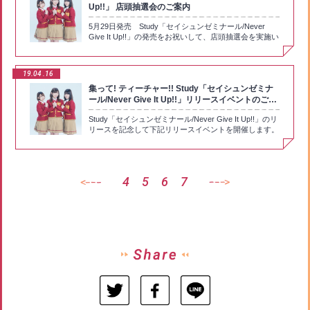
み)・あみあみ・今井書店 吉成店サウンドスタジア
Up!!」 店頭抽選会のご案内
をチョイス。またこうしたデフォルメされたキャラなど
す。★スタッフコメント★■TVアニメ「ぼくたちは勉強
ム・HMV(オンライン含む) 札幌ステラプレイス／イオ
が出てくるコミカルなシーンは、アドリブを入れやすい
ができない」プロデューサー中山信宏（アニプレック
5月29日発売 Study「セイシュンゼミナール/Never
ンモール川口前川／イオンモール羽生／大宮アルシェ／
らしく、アフレコでも1話からバンバンとアドリブが飛
ス）アニメのOP／EDテーマは、曲に画もつくというこ
Give It Up!!」の発売をお祝いして、店頭抽選会を実施い
イオンモール千葉ニュータウン／イオンモール成田／ら
び交っていたそう。 続いて第2話では、白石さんは
ともあり、自然と楽曲と本編のイメージが近くなると思
たします。ティーチャーの皆さん、ぜひご参加くださ
らぽーと豊洲／ラゾーナ川崎／ららぽーと横浜／イオン
「口から魂が出ている文乃」、富田さんは「暗いところ
うんです。それがユニットのミニ・アルバムになった場
い!【店頭抽選会実施店舗/日時】〇AKIHABARAゲーマー
モール太田／イオンモール高崎／エソラ池袋／イオンモ
を怖がる理珠」、鈴代さんは「廊下で成幸を待つうるか
合、楽曲を聴いてどれだけ作品の雰囲気や世界観がお客
ズ本店 1F店頭2019年5月28日(火) 10:00~21:002019年5
ール各務原／イオンモール扶桑／イオンモール木曽川／
の乙女なアイキャッチ」をそれぞれチョイス。この回は
さんにどこまで伝わるのかなという興味がまずあります
19.04
16
月29日(水) 10:00~19:00〇アニメイト名古屋1F店頭2019
イオンモール岡崎・ゲーマーズ(全国、オンライン含
うるかがフィーチャーされただけに「毎回お当番回とい
ね。しかも作家陣のみなさんが表現力ある方ばかりで、
集って! ティーチャー!! Study「セイシュンゼミナ
年5月28日(火) 17:00～19:30 ※左記以外の時間帯は店内
む)・新星堂 横浜ジョイナス／上大岡店／天王寺ミオ店
うものがあるから、回によって“この子が好き！”ってな
その人たちが描いた『ぼく勉』やStudyがお客さんには
レジにて抽選会を実施いたします。2019年5月29日(水)
ール/Never Give It Up!!」リリースイベントのご案
／イオンモール宮崎店／八戸ニュータウン店／武蔵境ヨ
る」（富田）とのこと。 Study3人のベストカットを紹
どんな色に見えるのかというのは想像するだけですごく
17:00～19:30 ※左記以外の時間帯は店内レジにて抽選会
ーカドー店／難波店／Tea for Two R.立川店／水戸店／
内
介したあとは、アニメスタッフこだわりのカットを紹介
楽しいし、音楽が作品をバックアップして、どう表現す
Study「セイシュンゼミナール/Never Give It Up!!」のリ
を実施いたします。〇アニメイト大阪日本橋1F店頭
海老名店／アピタ松任店／新越谷駅ビル店／葛西ヨーカ
ということで、今回は話題を呼んだオープニング・アニ
ることができるのかと考えるのもすごく楽しいです。そ
リースを記念して下記リリースイベントを開催します。
2019年5月28日(火) 12:00～19:00 ※左記以外の時間帯は
ドー店／アピタ長久手店／大和鶴間ヨーカドー店／鶴岡
メから。通常のオープニング・アニメの3倍近いという
んな、音楽で『ぼく勉』やStudyというものを表現した
ティーチャーの皆さん、ご来場をお待ちしています！
店内レジにて抽選会を実施いたします。2019年5月29日
店／立場ヨーカドー店／ゆめタウン光の森店／レスポッ
驚愕の動画枚数だけあって、ヒロインたちの細かい動き
ミニ・アルバム『PROGRESSIVE』を楽しみにしてい
【イベント日程】〇4月28日(日) アニメイト秋葉原別館
(水) 12:00～19:00 ※左記以外の時間帯は店内レジにて抽
ク四街道店／サンリブシティ小倉店／アトレ吉祥寺店／
にも注目が集まるなか、今回紹介したのはヒロインたち
ただければと思います ■音楽プロデューサー山内真治
5F開場12：30 開演13:00 【イベント内容】トーク＆オ
選会を実施いたします。※上記実施時間内でも賞品がな
湘南台ヨーカドー店／ｶﾙﾁｪ5柏／国分寺・ソフマップ
が書いているノートの中身。これもただ適当に文字を羅
（アニプレックス）まず何より、2000年代からオタク
リジナルポストカードお渡し会【イベント参加券配布店
くなり次第終了とさせていただきます。ご了解くださ
(CD取り扱い店及びドットコム)・タワーレコード 新宿
列しているわけではなく、例えば理珠のノートは万葉集
カルチャーを彩る名曲を世に輩出して来たクリエイター
4
5
6
7
舗】アニメイト秋葉原本館、アニメイト池袋本店、アニ
い。※天候等の事情により開催場所・開催日時は変更に
店／渋谷店／梅田大阪マルビル店／秋葉原店／梅田ＮＵ
（古文）、うるかは英語とそれぞれの不得意科目やキャ
の人たちは、今もすごいよ！っていうのを、この
メイト渋谷、アニメイト新宿※4月28日アニメイト秋葉
なる場合がございます。【キャンペーン内容】上記の実
茶屋町店／津田沼店／町田店／八王子店／静岡店／難波
ラクターを打ち出した内容となっているところがポイン
『PROGRESSIVE』を聴いて実感してほしいなと思い
原別館5Fのイベント参加券につきましては、付随して
施店舗にて、CD「セイシュンゼミナール/Never Give It
店苫小牧店／札幌ピヴォ店／横浜ビブレ店／仙台パルコ
ト。また第2話では、文乃の小論文が見えるシーンがあ
ます。それを新進気鋭の声優さんたちが本気でなんとか
いるご予約確認表にご予約枚数分のスタンプを押させて
Up!!」を1枚全額内金予約もしくは購入ごとに1枚の「店
店／川﨑店／池袋店／新潟店／金沢フォーラス店／名古
るが、そこもちゃんと小論文の内容になっている。そこ
しなきゃ、と頑張って歌って踊っている。だから9月の
いただきます。スタンプの数に応じた回数、お渡し会に
頭抽選会参加券」を進呈いたします。28日、29日の実
屋近鉄パッセ店／名古屋パルコ店／京都店／神戸店／あ
で、その論文を富田さんが読み上げてみると、たしかに
ワンマンライブは絶対観に来てほしいですし、ほかにも
ご参加いただけます。(上限2回まで)〇4月28日(日)とら
施時間内に「店頭抽選参加券」をご持参の方は抽選会に
べのHoop店／イオンレイクタウン店／イオンモール倉
先生が号泣するほど（？）、しっかりまとまった文章に
イベントで会える機会も多いので、彼女たちの成長の過
のあな秋葉原C イベントスペース開場15:30 開演
ご参加いただけます。【店頭抽選会参加券配布店舗】〇
敷店／東浦店／鈴鹿店／若松店／橿原店／上田店／アリ
なっていた。こうした細かいこだわりひとつひとつが
程を見た感想を伝えてほしいですね。ある意味「ぼく
16:00 【イベント内容】トーク＆オリジナルポストカー
AKIHABARAゲーマーズ本店…AKIHABARAゲーマーズ本
オ亀有店／モレラ岐阜店／ららぽｰと磐田店／ららぽｰと
『ぼく勉』のアニメーションには盛り込まれているの
勉」がひとつのコミュニティーですから、みんなここに
ドお渡し会【イベント参加券配布店舗】とらのあな秋葉
店〇アニメイト名古屋…アニメイト名古屋・アニメイト
TOKYO-BAY店／大高店／アリオ倉敷店／アリオ八尾店
だ。 ちなみに、小論文を見事読み上げた富田さんに
来てサロンのようにくつろいで感想を言い合って、「じ
原店B、とらのあな秋葉原店C※商品発売前のイベントに
名古屋パルコ〇アニメイト大阪日本橋…アニメイト大阪
／タワーミニ ららぽｰと甲子園店／グランツリー武蔵
は、ご褒美に劇中でも登場する理珠の実家「緒方うど
ゃあ次イベントに行くときは……」とか話せる場になっ
つき、予約者対象のイベントとなります。全額内金にて
日本橋・アニメイト天王寺・アニメイト三宮・アニメイ
小杉店／錦糸町パルコ店／高崎オーパ店／福岡パルコ店
ん」のどんぶりに入ったうどんが…出ず、エアでうどん
てほしいなと。そういうのを年齢関係なく、楽しもうじ
ご予約頂いたお客様に先着で「イベント参加券」を進呈
ト京都・アニメイト梅田【賞品】 ※各会場共通A賞：各
／明石店／下田店／香椎浜店／北花田店／アリオモール
を食べるエアうどんを披露いただいた。このどんぶりは
ゃないですか。
いたします。「イベント参加券」の券面をご確認くださ
インストアイベント招待＋直筆宛名サイン入り告知ポス
蘇我店／アリオ橋本店／西武高槻店／タワーミニ 汐留
底にSDの理珠の顔が描かれているもので、通信販売サ