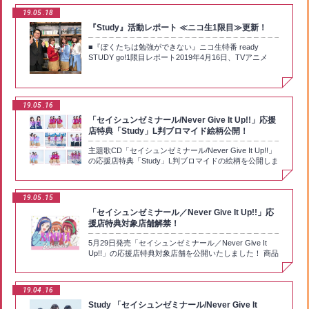
ター達よる完全新曲を5曲収録！ 「Study」ミニアルバ
19.05
18
ム『PROGRESSIVE』「ぼくたちは勉強ができない」
『Study』活動レポート ≪ニコ生1限目≫更新！
から誕生した声優ユニットStudy初のミニアルバム！
2000年代を彩った、美少女PCゲーム音楽のレジェンド
■『ぼくたちは勉強ができない』ニコ生特番 ready
クリエイター達が降臨！ユニットデビュー曲「ready
STUDY go!1限目レポート2019年4月16日、TVアニメ
STUDY go!」に加え、完全新曲を5曲収録！初のワンマ
『ぼくたちは勉強ができない』から生まれた音楽ユニッ
ンライブのチケット優先販売申込券や特製フォトブック
ト・Studyによるニコニコ生放送「『ぼくたちは勉強が
レット封入！他オフショットコメンタリー映像やミュー
できない』ニコ生特番 ready STUDY go!」が配信され
ジックビデオ収録の特典BDも付属！（商品情報：
た。白石晴香さん（古橋文乃役）、富田美憂さん（緒方
https://boku-ben.com/study/music/) ■概要アーティスト
19.05
16
理珠役）、鈴代紗弓さん（武本うるか役）から成る
名：Study商品タイトル：「PROGRESSIVE」 ヨミ：
StudyがMCを務め、アニメ『ぼく勉』やStudyの魅力を
「セイシュンゼミナール/Never Give It Up!!」応援
プログレッシブ発売日：2019年7月24日（水）品番：
紹介していく番組で、この日は記念すべき“1限目”。
店特典「Study」L判ブロマイド絵柄公開！
SVWC-SVWC-70436~70437 価格：￥2,500＋税＜期間
『ぼく勉』らしく授業の始まりを告げるチャイムととも
生産限定仕様＞・CD＋Blu-ray2枚組・Studyワンマンラ
に番組はスタートした。3月5日放送のお披露目ニコ生特
主題歌CD「セイシュンゼミナール/Never Give It Up!!」
イブチケット優先販売申込券・Studyによるオフショッ
番では、中山信宏プロデューサーや唯我成幸役の逢坂亮
の応援店特典「Study」L判ブロマイドの絵柄を公開しま
トコメンタリー映像と「ready STUDY go!」のミュージ
太さんから、MCの3人がいろいろ学んでいくという内容
した！【対象店舗】アニメイト、 ゲーマーズ、 ソフマ
ックビデオを収録した特典BDが付属！・特製フォトブ
だったが、今回からは3人だけのオープニングというこ
ップ(CD取り扱い店舗のみ)、 とらのあな(一部店舗除
ックレットを封入！※2020年7月末日までの期間生産限
ともあり、女子会的な雰囲気となっていた。 3月のお
く)、 Amazon(【Amazon.co.jp限定】商品のみ対象)、
定盤となります。＜CD収録内容＞・「ready STUDY
19.05
15
披露目から“AnimeJapan 2019”、そして特別先行上映会
タワーレコード、 HMV、 WonderGOO/新星堂、
go!」作詞：くまのきよみ 作曲・編曲：来兎・
「セイシュンゼミナール／Never Give It Up!!」応
を軽く振り返ったオープニング・トークのあと、最初の
ANIPLEX+
「Happy weather girl」作詞：こだまさおり 作曲：折
コーナーは鈴代さんMCによる「アニメ『ぼくたちは勉
援店特典対象店舗解禁！
戸伸治 編曲：奈須野新平(Rebrast)・「トゥインクル
強ができない』裏トーク」。これはすでに放送された
における［x］の現象」作詞：くまのきよみ 作曲・編
5月29日発売「セイシュンゼミナール／Never Give It
TVアニメ第1、2話のなかから、Studyの3人がチョイス
曲：菊地 創(eufonius)・「打算だ!!!」作詞：くまのきよ
Up!!」の応援店特典対象店舗を公開いたしました！ 商品
した“ベストカット”をもとにトークしつつ、またスタッ
み 作曲・編曲：細井聡司・「すべてが [ｘ] の世界線」
情報等詳細はMUSICページにて！https://boku-
フこだわりのカットも紹介していくというもの。 まず
作詞：こだまさおり 作曲・編曲：a2c(MintJam)・「引
ben.com/study/music/ 描き下ろしA4サイズクリアファ
第1話では白石さんが「ぽけーっと空を見上げる文
き出せ!ポテンシャル」作詞：yksb 作曲・編曲：
イル (古橋文乃、緒方理珠、武元うるか)【対象店舗】・
乃」、富田さんが「成幸にボードゲームで負けて、ぐで
MOSAIC.WAV ＜BD収録内容＞オフショットコメンタリ
19.04
16
アニメイト全店(オンラインショップ含む)・ANIPLEX+
る理珠」、鈴代さんは「文乃のいい匂いにドキドキする
ー映像「ready STUDY go!」 ミュージックビデオ※商品
Study 「セイシュンゼミナール/Never Give It
(オンライン)・Amazon(【Amazon.co.jp限定】商品の
成幸」と、それぞれがラブコメらしくコミカルなカット
の特典および仕様は予告なく変更になる場合がございま