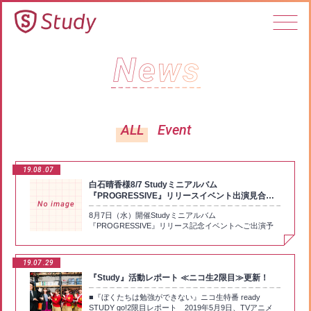
ALL
Event
19.08
07
白石晴香様8/7 Studyミニアルバム
『PROGRESSIVE』リリースイベント出演見合わ
せのお知らせとお詫び
8月7日（水）開催Studyミニアルバム
『PROGRESSIVE』リリース記念イベントへご出演予
定の白石晴香様ですが、本日熱中症と診断されたため、
医師の診断に従い、大事をとってイベントへのご出演を
見合わせる事となりました。また、予定しておりました
19.07
29
ミニライブも実施見送りとさせていただきます。白石晴
『Study』活動レポート ≪ニコ生2限目≫更新！
香様のご出演、そしてミニライブを楽しみにしてくださ
ったお客様におかれましては申し訳ありません。本日の
■『ぼくたちは勉強ができない』ニコ生特番 ready
イベントにつきましては、富田美憂様、鈴代紗弓様出演
STUDY go!2限目レポート 2019年5月9日、TVアニメ
にてトークイベントの内容にて開催いたします。何卒、