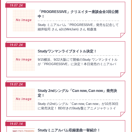
ろしコメントも!▼番組▼http://radiko.jp/share/?
うもので、鈴代さん曰く「3話は中間テストとお姫様抱
ラであるうるかが「本当に乙女でかわいい」とのこと。
19.07
24
sid=QRR&t=20190727210000
っこの回」という。場面写真を観ながら放送を振り返る
富田さんは「理珠のお父さん初登場のシーン」をチョイ
「PROGRESSIVE」クリエイター座談会全3回公開
と、意外と多いサービスシーンに白石さんも「お昼から
ス。「理珠のことを『アルティマキュート』とか、（理
中！
すいません」（白石）。また後半のいわゆる「お姫様抱
珠の父役の）樫井笙人さんとのアフレコがすごく楽しか
っこ大会」ではStudyの3人もガヤとして参加したそう
った」と富田さんも絶賛だった。そして鈴代さんが選ん
Study ミニアルバム「PROGRESSIVE」発売を記念して
だ。 続いては「Studyオフショット」のコーナー。今
だのは「うるかが成幸と甘い生活を妄想するシーン」。
細井聡司 さん a2c(MintJam) さん 柏森進
回は6月29日にリリースとなるStudyのデビュー・シン
タンクトップにエプロンという姿に改めて「すごく露出
（MOSAIC.WAV） さんの座談会を公開中！ 豪華クリエ
グル「セイシュンゼミナール／Never Give It Up!!」のジ
度が高いな」という感想。またここの妄想シーンは、成
イター陣によるミニアルバム制作の裏話をご堪能くださ
ャケット／アーティスト写真の撮影の模様を紹介。まず
幸役の逢坂良太さんとアドリブで構成していったそ
い！https://boku-ben.aniplex-cms.info/study/special/
は撮影風景の動画が流されたが、とにかく撮影の合間合
う。 続いて4話では、体重が増えてしまった文乃がダ
19.07
24
間で3人は仲良くじゃれている様子が映し出される。そ
イエットを決意するというお話。成幸に文乃が「（お
Studyワンマンライブタイトル決定！
れに対して「撮影は緊張するけど、3人でいると楽しい
腹）触って確かめて」という衝撃のシーンや、Bパート
よね」と白石さん。続いてジャケット写真のオフショッ
には理珠の自称ライバル（？）である化学部の関城紗和
9/15横浜、9/22大阪にて開催のStudy ワンマンタイトル
トが紹介される。野外での撮影で、かつその日は快晴と
子も登場して、「アフレコ現場も和やかで楽しかった」
が「PROGRESSIVE」に決定！本日発売のミニアルバ
いうこともあって、立ち位置の角度的にも太陽に顔を向
（富田）という。ここでのベストカットは白石さんが、
ム楽曲はもちろん、カバー楽曲も歌唱！ミニAL購入者
けなくてはならず、「シャッターを切るまで3人とも目
「空腹のあまりよだれを垂らしながら数学の勉強をする
対象のチケット優先販売申込は本日昼12時スタート！▼
をつぶって、カメラマンさんが『撮りまーす』って言っ
文乃」、富田さんが「成幸がモテ期が来たと勘違いする
ライブページ▼https://boku-
たら開ける」（富田）という、眩しさとの戦いでもあっ
場面」、鈴代さんは「幸成に頭を撫でられて頰を赤らめ
ben.com/study/event/02.html
たそう。 そして最後のコーナーは、富田さん司会によ
る理珠を見て、紗和子が何かを察した瞬間」となってい
19.07
24
るゲームコーナー「Studyと[X]はゲームを楽しむ」。今
た。5話は学習強化合宿に出かけた成幸たちにトラブル
Study 2ndシングル「Can now, Can now」発売決
回は演技力を必要とするカードゲーム「ベストアクト」
が……というエピソード。白石さんは「成幸が理珠を見
定！
をプレイ。お題に沿ってプレイヤーが演技をして、その
下ろすカット」をチョイス。「ここから理珠りんが変わ
演技がどういう演技なのかをほかのプレイヤーが当てる
っていったのかな」と揺れる恋心を分析。ほかにも富田
Study の2ndシングル「Can now, Can now」が10月30日
というゲーム。例えば「はぁ」というテーマの場合、
さんは「清掃中の札を自分の首にかける天然な理珠」、
に発売決定！ BD付きのStudy盤とアニメジャケットイ
「疑問の『はぁ』」なのか「怒りの『はぁ』」なのか、
鈴代さんは「成幸に裸を見られて動揺するうるか」をそ
ラストのぼく勉盤の2形態！応援店特典などもございま
はたまた「驚きの『はぁ』なのか、プレイヤーの声と表
れぞれセレクトした。またコーナー中には劇中でも登場
す！商品詳細はこちらから！↓https://boku-
情だけで判断して当てていくという高難度で、声優の3
した「緒方うどん」のどんぶりが前回に続いて再登場。
ben.com/study/music/s_02.html
人にはなかなかぴったりなゲームとなっている。いざゲ
今回はうどんも入って富田さんもどんぶりを持って実
19.07
14
ームを始めてみると、これが簡単そうに見えて意外と難
食、「おいしい！ ご来店お待ちしています！」と太鼓
Studyミニアルバム収録楽曲一挙紹介！
しく、正解を知らずに見ているとたしかにどれについて
判を押した。『ぼく勉』のエピソードをひとしきり振り