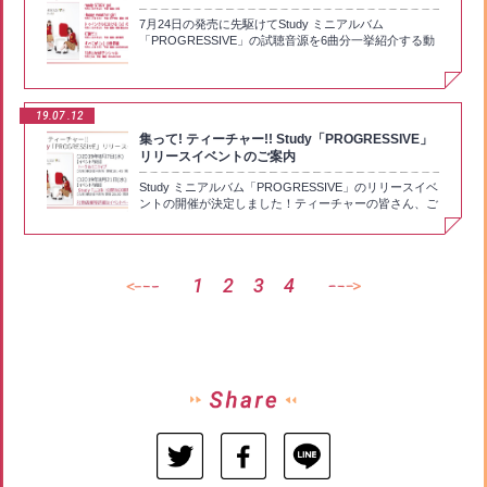
演技をしているわからなくなることも。ちなみに正解を
返ったあとは、好評のクイズコーナーに突入。司会と出
7月24日の発売に先駆けてStudy ミニアルバム
当てたプレイヤーと、正解を当てられたプレイヤーに得
題はもちろんこの人、“クイズ王”こと古川洋平さんだ。
「PROGRESSIVE」の試聴音源を6曲分一挙紹介する動
点が入り、最終的に得点がいちばん多いプレイヤーが勝
前回は「中学生までの一般教養」をテーマにした出題だ
画をMOVIEページにて公開！ 2000年代を彩った、美少
者となるのだが、今回は白石さんが見事勝利、「ニコ
ったが、今回のテーマはズバリ『ぼくたちは勉強ができ
女PCゲーム音楽のレジェンドクリエイター達による楽
超」フードエリアで売られていた、カップヌードルの謎
ない』。出題範囲はTVアニメ第5話までで、クイズ王も
曲です！ 詳細情報は商品ページにてご確認いただけま
肉をゲットした。 40分があっという間のイベントだっ
出題のためにアニメを観て原作を読んで、『ぼく勉』を
す！https://boku-ben.com/study/music/a_01.html
た「ニコ生特番 ready STUDY go!」出張版。やはりティ
たっぷり学んできたそうで、おかげで『ぼく勉』が大好
19.07
12
ーチャーたちを前にしたイベントは大いに盛り上がり、
きになった様子。また今回はLynnさんもクイズに参加
集って! ティーチャー!! Study「PROGRESSIVE」
メンバーも「楽しかった」とそれぞれ感想を述べてい
ということで、クイズ王が「生徒よりできない先生はい
リリースイベントのご案内
た。毎月放送中の「ニコ生特番 ready STUDY go!」でも
ないでしょう」とプレッシャーをかける。そうでなくて
どんなトークやクイズ、そしてゲームがお目見えするの
も自分たちが出演している作品に関するクイズというこ
Study ミニアルバム「PROGRESSIVE」のリリースイベ
か、お楽しみに！
とで、「これができなかったら激ヤバ中の激ヤバ」（ク
ントの開催が決定しました！ティーチャーの皆さん、ご
イズ王）という重圧のなか、1問目から白石さんが軽快
来場をお待ちしています！【イベント日程】〇2019年8
に正解を叩き出す。続いてLynnさん、富田さん、鈴代
月7日(水) 【会場】東京都内某所 ※イベント参加券にて
さんと、序盤から全員が快調に正解を出す。前回クイズ
ご案内いたします。開場18：45 開演 19:30 【イベン
最下位だった富田さんも「今回は好調な気がする！」と
ト内容】 トーク＆ミニライブ【イベント参加券配布店
自信を覗かせた。しかし出題はクイズ王、ひと筋縄では
1
2
3
4
舗】アニメイト秋葉原本館、アニメイト池袋本店、アニ
いかない。徐々に問題の難易度も上がってきて、不正解
メイト渋谷、アニメイト新宿、アニメイト横浜ビブレ〇
が続出。最終的には白石さんが前回に続いて2連覇、最
2019年8月21日(水)【会場】東京都内某所 ※イベント参
下位は鈴代さんという結果に終わった。『ぼく勉』がテ
加券にてご案内いたします。開場 20:30 開演
ーマだけに終始白熱したクイズとなった今回、ゲストの
21:00【イベント内容】 Study 「ニコ生」 公開放送観覧
Lynnさんも「すごく楽しかったけどすっごく悔しいで
【イベント参加券配券店舗】AKIHABARAゲーマーズ本
す！」と近い未来のリベンジを誓っていた。 そして続
店、ゲーマーズ新宿店、ゲーマーズ池袋店とらのあな秋
いてのコーナーは富田さん仕切りによる「Studyと[X]は
葉原B※終了時間は22時30分過ぎとなります。予めご了
ゲームを楽しむ」へ。今回はカルト的人気を誇るゲーム
解の上、ご参加ください。【イベント参加方法】〇それ
「人狼」の簡易版、「ワンナイト人狼」をみんなでプレ
ぞれの会場で設定されている【イベント参加券配券店
イ。「人狼」とは、人狼サイドと村人サイドに分かれ、
舗】にて対象商品を内金ご予約～お買い上げの方に先着
村に紛れ込んだ人の姿をした狼である人狼を見つけ出す
で「イベント参加券」を進呈いたします。各店舗とも
というもの。村人は人狼を探し当てるため、人狼は見つ
「イベント参加券」は無くなり次第配布終了となります