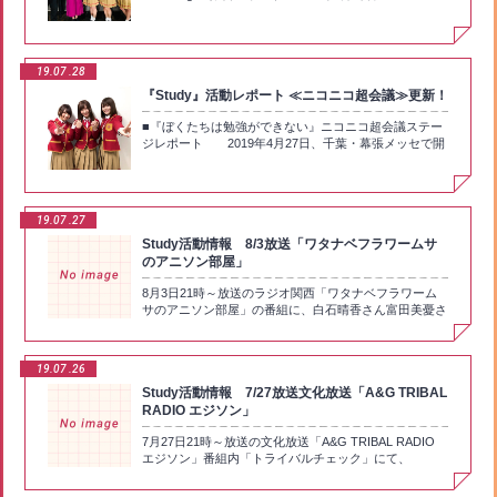
『ぼくたちは勉強ができない』（以下、ぼく勉）から生
ご理解頂けますよう宜しくお願い申し上げます。1日も
まれた音楽ユニット・Studyによる番組「ニコ生特番
早い白石晴香様のご回復をお祈り申し上げます。
ready STUDY go!二限目」が、「ニコニコ生放送」にて
放送された。白石晴香さん（古橋文乃役）、富田美憂さ
19.07
28
ん（緒方理珠役）、鈴代紗弓さん（武元うるか役）とい
うStudyの3人がトークやクイズ、ゲームにと盛り上がっ
『Study』活動レポート ≪ニコニコ超会議≫更新！
ていくこの番組。定期配信2回目となる今回も3人のフレ
■『ぼくたちは勉強ができない』ニコニコ超会議ステー
ッシュな魅力と、彼女たちが演じるキャラクターさなが
ジレポート 2019年4月27日、千葉・幕張メッセで開
らの時折見せるポンコツぶりが炸裂した。 オープニン
催された「ニコニコ超会議」にて、TVアニメ『ぼくた
グは前回と同様、Studyの3人が『ぼく勉』の原作を読み
ちは勉強ができない』（以下、ぼく勉）の音楽ユニッ
ふける小芝居から。今回はそこにこの日のゲストである
ト・Studyによるニコ生番組「『ぼくたちは勉強ができ
Lynnさん（桐須真冬役）も加わって、先生と生徒とい
ない』ニコ生特番 ready STUDY go!」の出張版が行われ
う劇中さながらの様相で番組はスタートした。前回から
19.07
27
た。特設ステージにStudyの白石晴香さん（古橋文乃
Studyがメンバーそれぞれのことを“おはる”“おみゆ”“お
役）、富田美憂さん（緒方理珠役）、鈴代紗弓さん（武
Study活動情報 8/3放送「ワタナベフラワームサ
さゆ”と呼ぶようになっていたが、Lynnさんもこの日
元うるか役）が登場すると、詰めかけた多くの観客＝テ
は“おりん”と呼ばれることに。Studyの3人からすると先
のアニソン部屋」
ィーチャーから拍手と歓声が起こった。「ニコ生特番
輩のLynnさんであるが、「（おりん）“さん”をつけなく
ready STUDY go!」とは、Studyの3人がMCを務めるニ
8月3日21時～放送のラジオ関西「ワタナベフラワーム
ていいよ」と気さくな一面を見せ、ここでも『ぼく勉』
コニコ生放送による番組で、『ぼく勉』の情報やクイズ
サのアニソン部屋」の番組に、白石晴香さん富田美憂さ
チームの雰囲気の良さが表れているようだった。 オー
コーナー、ゲームコーナーなどバラエティに富んだ番組
ん鈴代紗弓さんのStudy３人が留守電を入れさせていた
プニング・トークのあとの最初のコーナーは、鈴代さん
で、出張版となる今回はその1.5回目の位置づけとな
だく予定です！https://twitter.com/musa_beya 番組は
司会による「『ぼくたちは勉強ができない』裏トー
る。「番組では私たちのポンコツっぷりを発揮した」
radikoでもお聞きできますので是非チェックしてくださ
ク」。普段はStudy3人がチョイスする推しのカットやこ
19.07
26
（白石）と1回目を振り返るなか、クイズにゲームに思
い！
ぼれ話が披露されるこのコーナー、今回はTVアニメ第3
Study活動情報 7/27放送文化放送「A&G TRIBAL
うような結果が残せずに番組終了後“補習”となった富田
話から5話までをLynnさんと共におさらい。中間テスト
さんは、「事務所に『補習おめでとうございます』とお
RADIO エジソン」
を前に文乃が風邪を引いてしまい、成幸とうるかがお見
手紙をくださった方がいて！」と、ティーチャーからも
舞いに行く3話は「ヒロイン3人の、制服ではない姿を初
7月27日21時～放送の文化放送「A&G TRIBAL RADIO
早速のリアクションがあったことを明かした。 そんな
めて見せた回」で、「お姫様抱っこ大会」など胸キュン
エジソン」番組内「トライバルチェック」にて、
オープニングトークのあとは、鈴代さんが司会による
な見所もあった回。ここでのStudyによるベストカット
Study「PROGRESSIVE」 を取り上げいただける予定で
「アニメ『ぼくたちは勉強ができない』裏トーク」がス
は、白石さんが「主人公の成幸にお姫様抱っこされるう
す！白石晴香 さん富田美憂 さん鈴代紗弓 さんの録り下
タート。当時最新話だったアニメ第3話を振り返るとい
るか」で、モノローグ（声に出さない独白）も多いキャ