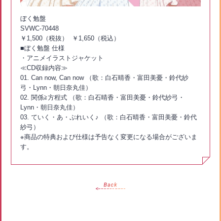
ぼく勉盤
SVWC-70448
￥1,500（税抜） ￥1,650（税込）
■ぼく勉盤 仕様
・アニメイラストジャケット
≪CD収録内容≫
01. Can now, Can now （歌：白石晴香・富田美憂・鈴代紗
弓・Lynn・朝日奈丸佳）
02. 関係≧方程式 （歌：白石晴香・富田美憂・鈴代紗弓・
Lynn・朝日奈丸佳）
03. ていく・あ・ぶれいく♪ （歌：白石晴香・富田美憂・鈴代
紗弓）
※商品の特典および仕様は予告なく変更になる場合がございま
す。