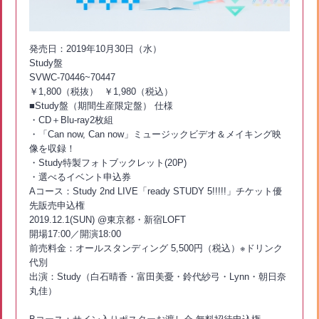
発売日：2019年10月30日（水）
Study盤
SVWC-70446~70447
￥1,800（税抜） ￥1,980（税込）
■Study盤（期間生産限定盤） 仕様
・CD＋Blu-ray2枚組
・「Can now, Can now」ミュージックビデオ＆メイキング映
像を収録！
・Study特製フォトブックレット(20P)
・選べるイベント申込券
Aコース：Study 2nd LIVE「ready STUDY 5!!!!!」チケット優
先販売申込権
2019.12.1(SUN) @東京都・新宿LOFT
開場17:00／開演18:00
前売料金：オールスタンディング 5,500円（税込）※ドリンク
代別
出演：Study（白石晴香・富田美憂・鈴代紗弓・Lynn・朝日奈
丸佳）