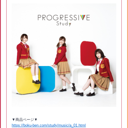
▼商品ページ▼
https://boku-ben.com/study/music/a_01.html