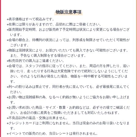
物販注意事項
※表示価格はすべて税込みです。
※在庫には限りがありますので、品切れに際はご容赦ください。
※販売開始予定時間、および販売終了予定時間は状況により変更になる場合がござ
います。
※会場の都合上、待機列の状況によっては、列形成を制限させていただく可能性が
ございます。
※物販は混雑状況により、お並びいただいても購入できない可能性がございます。
また、予告なく購入制限をする場合がございます。
※転売目的での購入はご遠慮ください。
※会場では、スタッフの指示に従ってください。また、周辺の方を押したり、追い
抜いたり、走ったりする行為は大変危険ですので絶対にしないようにしてくだ
さい。そのような行為が発生した場合、物販を一時中断する可能性もございま
す。
※列への割り込みは禁止です。同行者が先に並んでいても、必ず最後尾に並んでく
ださい。
※お買い物は混雑緩和の為、なるべく釣銭が無いようにご協力をお願い申し上げま
す。
※お買い求め頂いた商品・サイズ・数量・お釣銭などは、必ずその場でご確認くだ
さい。お会計の後に差異をご指摘いただきましても対応いたしかねます。
※不良品以外の返品・交換は出来ません。
※クレジットカードはご利用になれません。当日は現金のみのお取り扱いとなりま
す。
※イベントでの販売のため、当日レシートは発行されません。