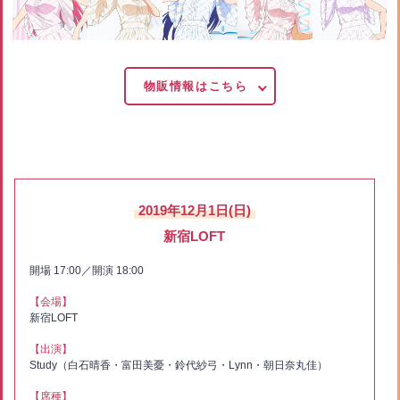
物販情報はこちら
2019年12月1日(日)
新宿LOFT
開場 17:00／開演 18:00
【会場】
新宿LOFT
【出演】
Study（白石晴香・富田美憂・鈴代紗弓・Lynn・朝日奈丸佳）
【席種】