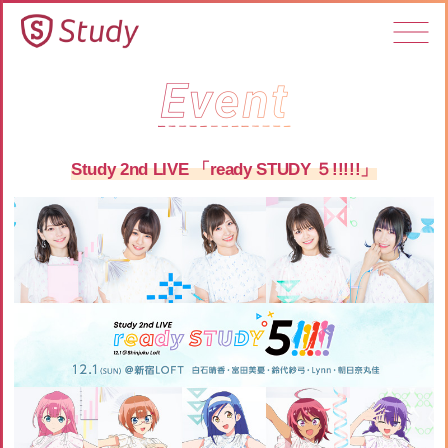
Study 2nd LIVE 「ready STUDY ５!!!!!」