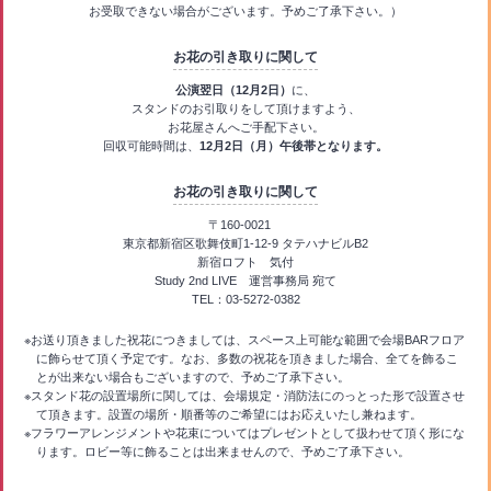
お受取できない場合がございます。予めご了承下さい。）
お花の引き取りに関して
公演翌日（12月2日）
に、
スタンドのお引取りをして頂けますよう、
お花屋さんへご手配下さい。
回収可能時間は、
12月2日（月）午後帯となります。
お花の引き取りに関して
〒160-0021
東京都新宿区歌舞伎町1-12-9 タテハナビルB2
新宿ロフト 気付
Study 2nd LIVE 運営事務局 宛て
TEL：03-5272-0382
※お送り頂きました祝花につきましては、スペース上可能な範囲で会場BARフロア
に飾らせて頂く予定です。なお、多数の祝花を頂きました場合、全てを飾るこ
とが出来ない場合もございますので、予めご了承下さい。
※スタンド花の設置場所に関しては、会場規定・消防法にのっとった形で設置させ
て頂きます。設置の場所・順番等のご希望にはお応えいたし兼ねます。
※フラワーアレンジメントや花束についてはプレゼントとして扱わせて頂く形にな
ります。ロビー等に飾ることは出来ませんので、予めご了承下さい。