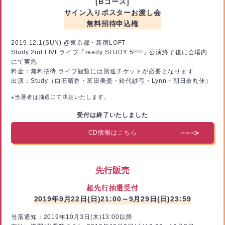
[Bコース]
サイン入りポスターお渡し会
無料招待申込権
2019.12.1(SUN) @東京都・新宿LOFT
Study 2nd LIVEライブ「ready STUDY 5!!!!!」公演終了後に会場内
にて実施
料金：無料招待 ライブ観覧には別途チケットが必要となります
出演：Study（白石晴香・富田美憂・鈴代紗弓・Lynn・朝日奈丸佳）
※当選者は抽選にて決定いたします。
受付は終了いたしました
CD情報はこちら
先行販売
超先行抽選受付
2019年9月22日(日)21:00～9月29日(日)23:59
当落通知：2019年10月3日(木)13:00以降