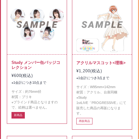
Study メンバー缶バッジコ
アクリルマスコット<理珠>
レクション
¥1,200(税込)
¥600(税込)
※1会計につき3点まで
※1会計につき10点まで
サイズ：W95mm×142mm
サイズ：約76mm径
材質：アクリル、台座同梱
材質：ブリキ
※Study
※ブラインド商品となりますの
1stLIVE「PROGRESSIVE」にて
で、絵柄は選べません。
販売した商品の再販になりま
す。
新商品
再販商品