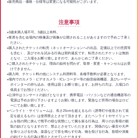
※販売商品・価格・仕様等は変更になる可能性がございます。
注意事項
※3歳未満入場不可。3歳以上有料。
※客席を含む会場内の映像及び画像が公開されることがありますので予めご了承く
ださい。
※購入されたチケットの転売（ネットオークションへの出品、定価以上での売買等
も含む）、及びそれを試みる行為は契約違反です。転売されたチケットは無効
となり、ご入場をお断り致しますので、あらかじめご了承ください。
※ご購入されたチケットは、理由の如何を問わず、取替・変更・キャンセルはお受
けできません。
※購入時、チケット料の他にシステム利用料等、各種手数料が必要となります。
※場内でのカメラ・ビデオカメラ・ICレコーダー等の録音録画機器、及びレーザー
ポインターの持ち込み、使用は固くお断り致します。お持ちの方は、入場口の
係員までお預けください。
※公演中はコンサートの妨げとなります、携帯電話・パソコンなどの通信機器等の
電源は予めお切り下さいますようお願い致します。緊急など所用の場合はロビ
ーにてお願い致します。
※ペンライト・サイリュームは、長さ25cmを超えるもの（誘導灯や改造されて規
定を超えるもの）は使用禁止とさせて頂きます。またペンライトやサイリュー
ムを指の間に挟んで熊手の様な状態にして腕を振る行為は、周りのお客様の観
覧の妨げとなりますので、禁止とさせていただきます。関係のない暴言や大声
を張り上げる行為、楽器などで音を鳴らす行為、物を投げる行為、歌唱や演奏
の妨げとなる行為は禁止とさせていただきます。