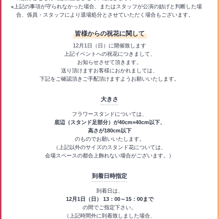
※上記の事項が守られなかった場合、またはスタッフが公演の妨げと判断した場
合、係員・スタッフにより退場処分とさせていただく場合もございます。
皆様からの祝花に関して
12月1日（日）に開催致します
上記イベントへの祝花につきまして、
お知らせさせて頂きます。
送り頂けますお客様におかれましては、
下記をご確認頂きご手配頂けますようお願いいたします。
大きさ
フラワースタンドについては、
底辺（スタンド足部分）が40cm×40cm以下、
高さが180cm以下
のものでお願いいたします。
（上記以外のサイズのスタンド花については、
会場スペースの都合上飾れない場合がございます。）
到着日時指定
到着日は、
12月1日（日） 13：00～15：00まで
の間でご指定下さい。
（上記時間外に到着致しました場合、