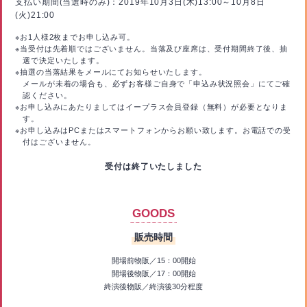
支払い期間(当選時のみ)：2019年10月3日(木)13:00～10月8日
(火)21:00
※お1人様2枚までお申し込み可。
※当受付は先着順ではございません。当落及び座席は、受付期間終了後、抽
選で決定いたします。
※抽選の当落結果をメールにてお知らせいたします。
メールが未着の場合も、必ずお客様ご自身で「申込み状況照会」にてご確
認ください。
※お申し込みにあたりましてはイープラス会員登録（無料）が必要となりま
す。
※お申し込みはPCまたはスマートフォンからお願い致します。お電話での受
付はございません。
受付は終了いたしました
GOODS
販売時間
開場前物販／15：00開始
開場後物販／17：00開始
終演後物販／終演後30分程度