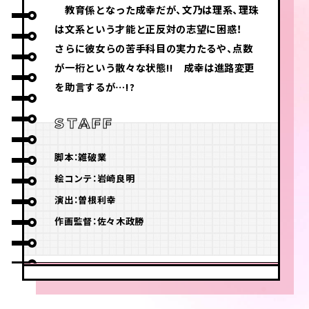
教育係となった成幸だが、文乃は理系、理珠
は文系という才能と正反対の志望に困惑！
さらに彼女らの苦手科目の実力たるや、点数
が一桁という散々な状態!! 成幸は進路変更
を助言するが…!?
STAFF
脚本：雑破業
絵コンテ：岩崎良明
演出：曽根利幸
作画監督：佐々木政勝