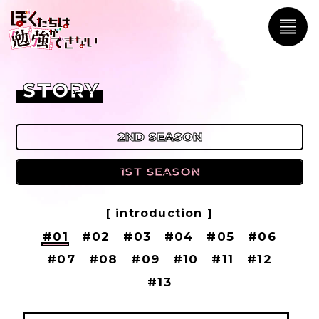
STORY
2ND SEASON
1ST SEASON
1ST SEASON
[ introduction ]
#01
#02
#03
#04
#05
#06
#07
#08
#09
#10
#11
#12
#13