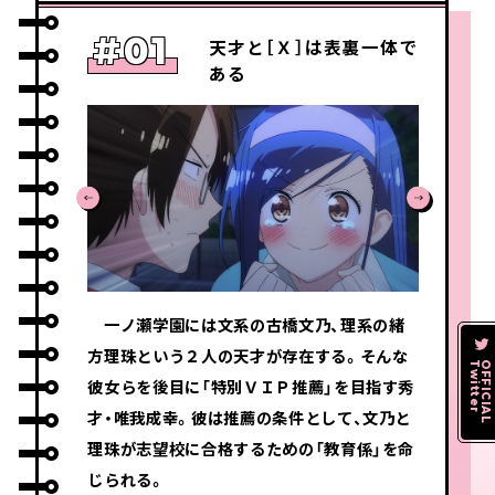
#01
天才と［Ｘ］は表裏一体で
ある
一ノ瀬学園には文系の古橋文乃、理系の緒
方理珠という２人の天才が存在する。そんな
Twitter
OFFICIAL
彼女らを後目に「特別ＶＩＰ推薦」を目指す秀
才・唯我成幸。彼は推薦の条件として、文乃と
理珠が志望校に合格するための「教育係」を命
じられる。