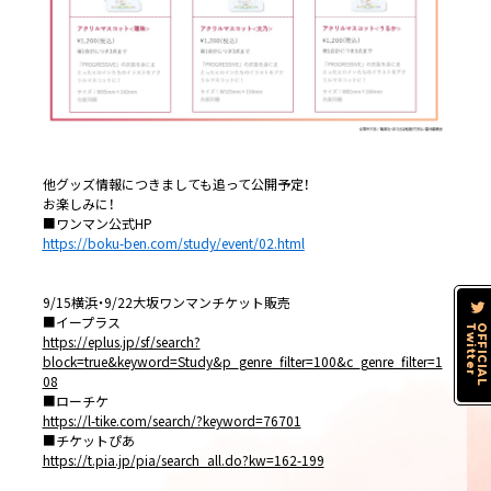
他グッズ情報につきましても追って公開予定！
お楽しみに！
■ワンマン公式HP
https://boku-ben.com/study/event/02.html
9/15横浜・9/22大坂ワンマンチケット販売
■イープラス
Twitter
OFFICIAL
https://eplus.jp/sf/search?
block=true&keyword=Study&p_genre_filter=100&c_genre_filter=1
08
■ローチケ
https://l-tike.com/search/?keyword=76701
■チケットぴあ
https://t.pia.jp/pia/search_all.do?kw=162-199