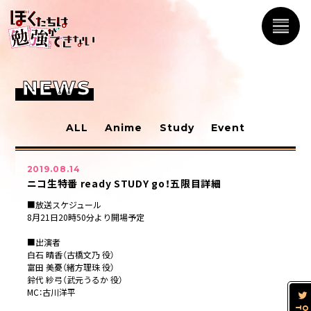
NEWS
ALL
Anime
Study
Event
2019.08.14
ニコ生特番 ready STUDY go！五限目詳細
■放送スケジュール
8月21日20時50分より開場予定
■出演者
白石 晴香（古橋文乃 役）
富田 美憂（緒方理珠 役）
鈴代 紗弓（武元うるか 役）
MC：古川洋平