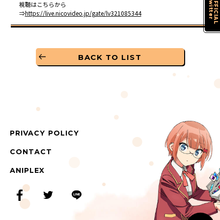
Twitter
OFFICIAL
視聴はこちらから
⇒
https://live.nicovideo.jp/gate/lv321085344
BACK TO LIST
PRIVACY POLICY
CONTACT
ANIPLEX