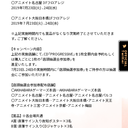
〇アニメイト名古屋３Fフロアレジ
2019年7月23日(火) 、24日(水)
〇アニメイト大阪日本橋1Fフロアレジ
2019年７月23日(火) 、24日(水)
※上記実施時間内でも賞品がなくなり次第終了とさせていただきま
す。ご了解ください。
【キャンペーン内容】
Twitter
OFFICIAL
上記の実施店舗にて、CD「PROGRESSIVE」を1枚全額内金予約もしく
は購入ごとに1枚の「店頭抽選会参加券」を
進呈いたします。
7月23日、24日の実施時間内に「店頭抽選参加券」をご持参の方は抽選
会にご参加いただけます。
【店頭抽選会参加券配布店舗】
〇AKIHABARAゲーマーズ本店…AKIHABARAゲーマーズ本店
〇アニメイト名古屋…アニメイト名古屋・アニメイト名古屋パルコ
〇アニメイト大阪日本橋…アニメイト大阪日本橋・アニメイト天王
寺・アニメイト三宮・アニメイト京都・アニメイト梅田
【賞品】 ※各会場共通
A賞：直筆サイン入り告知ポスター×3名
B賞：直筆サイン入りCDジャケット×3名